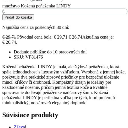
množstvo Kožená peňaženka LINDY
Pridať do košíka
Najnižšia cena za posledných 30 dní:
€
29,71
Pôvodná cena bola: € 29,71.
€
26,74
Aktuálna cena je:
€ 26,74.
Dodanie približne do 10 pracovných dní
SKU: VF81476
Kožená peňaženka LINDY je malá, ale štýlová peňaženka, ktorá
spája jednoduchosť s luxusným vzhľadom. Vyrobená z jemnej kože,
poskytuje dva praktické zipsové priečinky pre bezpečné uloženie
mincí, kľúčov či drobností. Kompaktný dizajn je ideálny pre
každodenné nosenie, pričom jemná textúra kože a kvalitné
spracovanie dodávajú peňaženke nadčasový šarm. Kožená
peňaženka LINDY je perfektná voľba pre tých, ktorí preferujú
minimalistický, no zároveň elegantný doplnok.
Súvisiace produkty
Zľava!