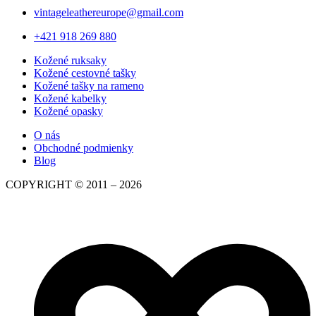
vintageleathereurope@gmail.com
+421 918 269 880​
Kožené ruksaky
Kožené cestovné tašky
Kožené tašky na rameno
Kožené kabelky
Kožené opasky
O nás
Obchodné podmienky
Blog
COPYRIGHT © 2011 – 2026