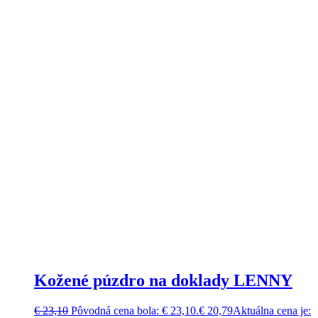
Kožené púzdro na doklady LENNY
€
23,10
Pôvodná cena bola: € 23,10.
€
20,79
Aktuálna cena je: