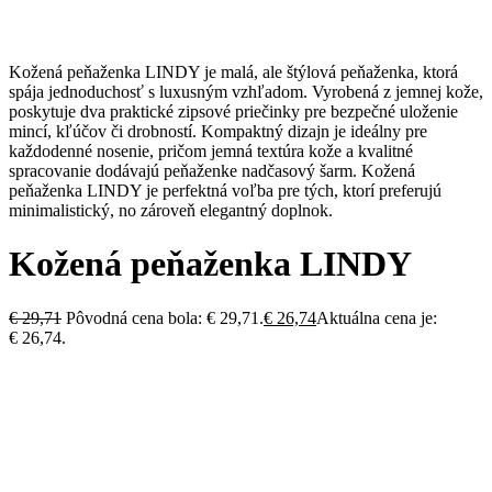
Kožená peňaženka LINDY je malá, ale štýlová peňaženka, ktorá
spája jednoduchosť s luxusným vzhľadom. Vyrobená z jemnej kože,
poskytuje dva praktické zipsové priečinky pre bezpečné uloženie
mincí, kľúčov či drobností. Kompaktný dizajn je ideálny pre
každodenné nosenie, pričom jemná textúra kože a kvalitné
spracovanie dodávajú peňaženke nadčasový šarm. Kožená
peňaženka LINDY je perfektná voľba pre tých, ktorí preferujú
minimalistický, no zároveň elegantný doplnok.
Kožená peňaženka LINDY
€
29,71
Pôvodná cena bola: € 29,71.
€
26,74
Aktuálna cena je:
€ 26,74.