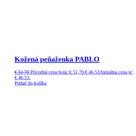
Kožená peňaženka PABLO
€
51,70
Pôvodná cena bola: € 51,70.
€
46,53
Aktuálna cena je:
€ 46,53.
Pridať do košíka