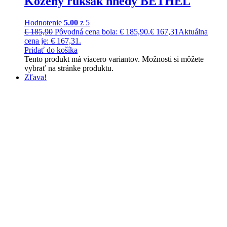
Kožený ruksak hnedý BETHEL
Hodnotenie
5.00
z 5
€
185,90
Pôvodná cena bola: € 185,90.
€
167,31
Aktuálna
cena je: € 167,31.
Pridať do košíka
Tento produkt má viacero variantov. Možnosti si môžete
vybrať na stránke produktu.
Zľava!