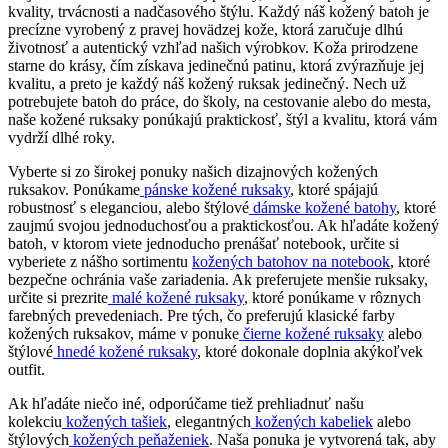
kvality, trvácnosti a nadčasového štýlu. Každý náš kožený batoh je
precízne vyrobený z pravej hovädzej kože, ktorá zaručuje dlhú
životnosť a autentický vzhľad našich výrobkov. Koža prirodzene
starne do krásy, čím získava jedinečnú patinu, ktorá zvýrazňuje jej
kvalitu, a preto je každý náš kožený ruksak jedinečný. Nech už
potrebujete batoh do práce, do školy, na cestovanie alebo do mesta,
naše kožené ruksaky ponúkajú praktickosť, štýl a kvalitu, ktorá vám
vydrží dlhé roky.
Vyberte si zo širokej ponuky našich dizajnových kožených
ruksakov. Ponúkame
pánske kožené ruksaky
, ktoré spájajú
robustnosť s eleganciou, alebo štýlové
dámske kožené batohy
, ktoré
zaujmú svojou jednoduchosťou a praktickosťou. Ak hľadáte kožený
batoh, v ktorom viete jednoducho prenášať notebook, určite si
vyberiete z nášho sortimentu
kožených batohov na notebook
, ktoré
bezpečne ochránia vaše zariadenia. Ak preferujete menšie ruksaky,
určite si prezrite
malé kožené ruksaky
, ktoré ponúkame v rôznych
farebných prevedeniach. Pre tých, čo preferujú klasické farby
kožených ruksakov, máme v ponuke
čierne kožené ruksaky
alebo
štýlové
hnedé kožené ruksaky
, ktoré dokonale doplnia akýkoľvek
outfit.
Ak hľadáte niečo iné, odporúčame tiež prehliadnuť našu
kolekciu
kožených tašiek
, elegantných
kožených kabeliek
alebo
štýlových
kožených peňaženiek
. Naša ponuka je vytvorená tak, aby