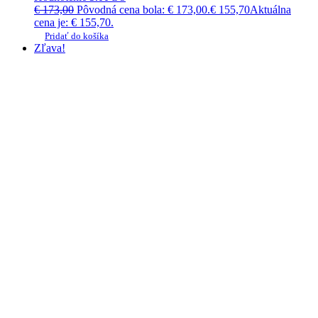
€
173,00
Pôvodná cena bola: € 173,00.
€
155,70
Aktuálna
cena je: € 155,70.
Pridať do košíka
Zľava!