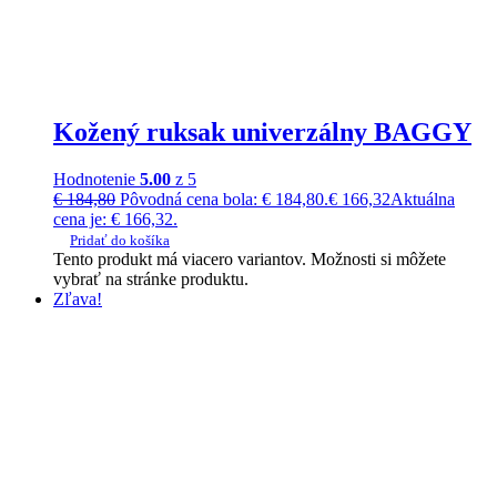
Kožený ruksak univerzálny BAGGY
Hodnotenie
5.00
z 5
€
184,80
Pôvodná cena bola: € 184,80.
€
166,32
Aktuálna
cena je: € 166,32.
Pridať do košíka
Tento produkt má viacero variantov. Možnosti si môžete
vybrať na stránke produktu.
Zľava!