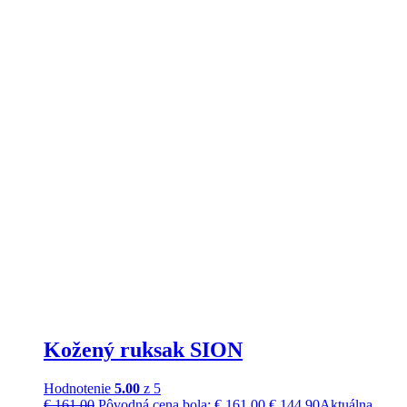
Kožený ruksak SION
Hodnotenie
5.00
z 5
€
161,00
Pôvodná cena bola: € 161,00.
€
144,90
Aktuálna