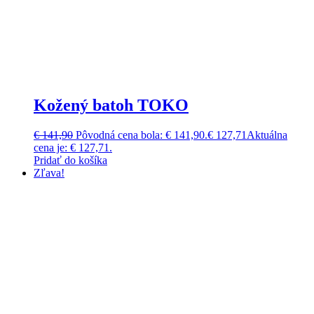
Kožený batoh TOKO
€
141,90
Pôvodná cena bola: € 141,90.
€
127,71
Aktuálna
cena je: € 127,71.
Pridať do košíka
Zľava!