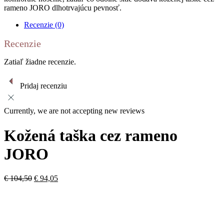
rameno JORO dlhotrvajúcu pevnosť.
Recenzie (0)
Recenzie
Zatiaľ žiadne recenzie.
Pridaj recenziu
Currently, we are not accepting new reviews
Kožená taška cez rameno
JORO
Pôvodná
Aktuálna
€
104,50
€
94,05
cena
cena
bola:
je:
€ 104,50.
€ 94,05.