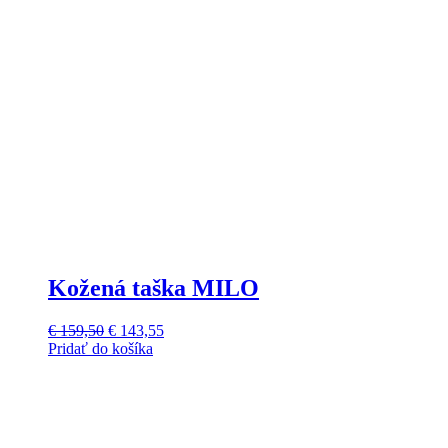
Kožená taška MILO
Pôvodná
Aktuálna
€
159,50
€
143,55
cena
cena
Pridať do košíka
bola:
je:
€ 159,50.
€ 143,55.