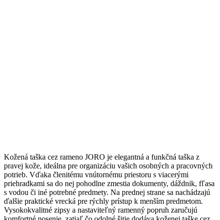
Kožená taška cez rameno JORO je elegantná a funkčná taška z
pravej kože, ideálna pre organizáciu vašich osobných a pracovných
potrieb. Vďaka členitému vnútornému priestoru s viacerými
priehradkami sa do nej pohodlne zmestia dokumenty, dáždnik, fľasa
s vodou či iné potrebné predmety. Na prednej strane sa nachádzajú
ďalšie praktické vrecká pre rýchly prístup k menším predmetom.
Vysokokvalitné zipsy a nastaviteľný ramenný popruh zaručujú
komfortné nosenie, zatiaľ čo odolné šitie dodáva koženej taške cez