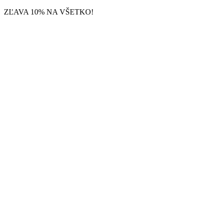
Preskočiť
ZĽAVA 10% NA VŠETKO!
na
obsah