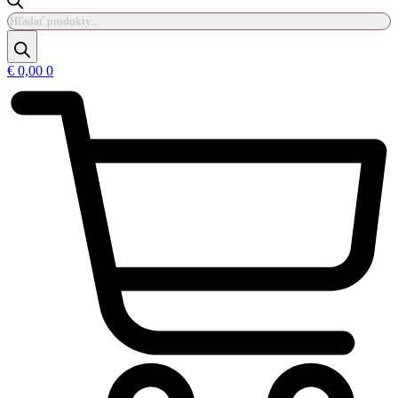
Products
search
€
0,00
0