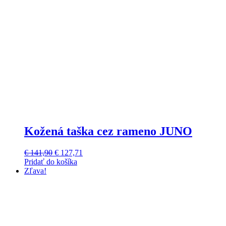
Kožená taška cez rameno JUNO
Pôvodná
Aktuálna
€
141,90
€
127,71
cena
cena
Pridať do košíka
Tento
bola:
je:
Zľava!
produkt
€ 141,90.
€ 127,71.
má
viacero
variantov.
Možnosti
si