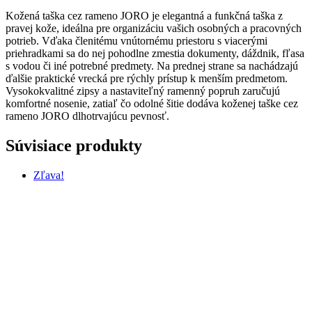
Kožená taška cez rameno JORO je elegantná a funkčná taška z
pravej kože, ideálna pre organizáciu vašich osobných a pracovných
potrieb. Vďaka členitému vnútornému priestoru s viacerými
priehradkami sa do nej pohodlne zmestia dokumenty, dáždnik, fľasa
s vodou či iné potrebné predmety. Na prednej strane sa nachádzajú
ďalšie praktické vrecká pre rýchly prístup k menším predmetom.
Vysokokvalitné zipsy a nastaviteľný ramenný popruh zaručujú
komfortné nosenie, zatiaľ čo odolné šitie dodáva koženej taške cez
rameno JORO dlhotrvajúcu pevnosť.
Súvisiace produkty
Zľava!