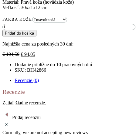
Materiál: Pravá koža (hovädzia koža)
Veľkosť: 30x21x12 cm
FARBA KOŽE
množstvo
Kožená
Pridať do košíka
taška
cez
Najnižšia cena za posledných 30 dní:
rameno
JORO
Pôvodná
Aktuálna
€
104,50
€
94,05
cena
cena
Dodanie približne do 10 pracovných dní
bola:
je:
SKU: BH42866
€ 104,50.
€ 94,05.
Recenzie (0)
Recenzie
Zatiaľ žiadne recenzie.
Pridaj recenziu
Currently, we are not accepting new reviews