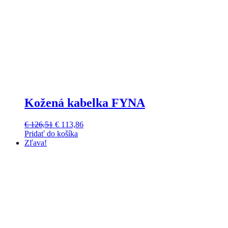
Kožená kabelka FYNA
Pôvodná
Aktuálna
€
126,51
€
113,86
cena
cena
Pridať do košíka
bola:
je:
Zľava!
€ 126,51.
€ 113,86.