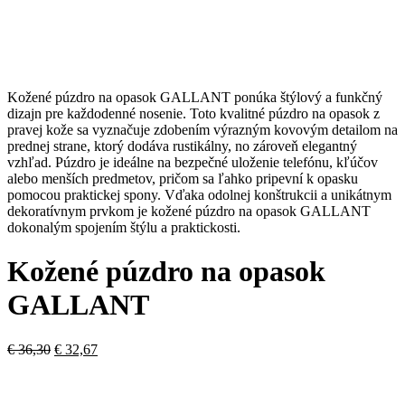
Kožené púzdro na opasok GALLANT ponúka štýlový a funkčný
dizajn pre každodenné nosenie. Toto kvalitné púzdro na opasok z
pravej kože sa vyznačuje zdobením výrazným kovovým detailom na
prednej strane, ktorý dodáva rustikálny, no zároveň elegantný
vzhľad. Púzdro je ideálne na bezpečné uloženie telefónu, kľúčov
alebo menších predmetov, pričom sa ľahko pripevní k opasku
pomocou praktickej spony. Vďaka odolnej konštrukcii a unikátnym
dekoratívnym prvkom je kožené púzdro na opasok GALLANT
dokonalým spojením štýlu a praktickosti.
Kožené púzdro na opasok
GALLANT
Pôvodná
Aktuálna
€
36,30
€
32,67
cena
cena
bola:
je:
€ 36,30.
€ 32,67.