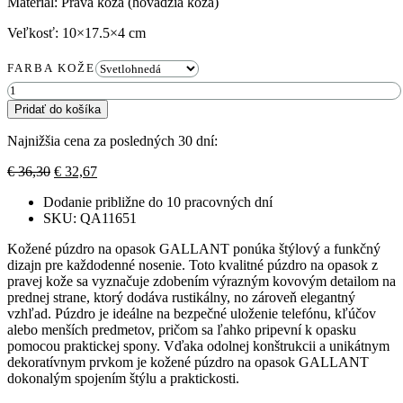
Materiál: Pravá koža (hovädzia koža)
Veľkosť:
10×17.5×4 cm
FARBA KOŽE
množstvo
Kožené
Pridať do košíka
púzdro
na
Najnižšia cena za posledných 30 dní:
opasok
GALLANT
Pôvodná
Aktuálna
€
36,30
€
32,67
cena
cena
Dodanie približne do 10 pracovných dní
bola:
je:
SKU: QA11651
€ 36,30.
€ 32,67.
Kožené púzdro na opasok GALLANT ponúka štýlový a funkčný
dizajn pre každodenné nosenie. Toto kvalitné púzdro na opasok z
pravej kože sa vyznačuje zdobením výrazným kovovým detailom na
prednej strane, ktorý dodáva rustikálny, no zároveň elegantný
vzhľad. Púzdro je ideálne na bezpečné uloženie telefónu, kľúčov
alebo menších predmetov, pričom sa ľahko pripevní k opasku
pomocou praktickej spony. Vďaka odolnej konštrukcii a unikátnym
dekoratívnym prvkom je kožené púzdro na opasok GALLANT
dokonalým spojením štýlu a praktickosti.