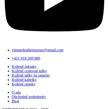
vintageleathereurope@gmail.com
+421 918 269 880​
Kožené ruksaky
Kožené cestovné tašky
Kožené tašky na rameno
Kožené kabelky
Kožené opasky
O nás
Obchodné podmienky
Blog