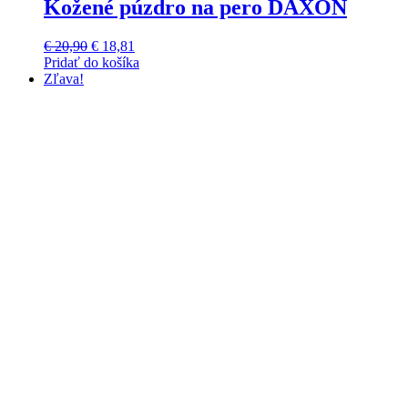
Kožené púzdro na pero DAXON
Pôvodná
Aktuálna
€
20,90
€
18,81
cena
cena
Pridať do košíka
Tento
bola:
je:
Zľava!
produkt
€ 20,90.
€ 18,81.
má
viacero
variantov.
Možnosti
si
môžete
vybrať
na
stránke
produktu.