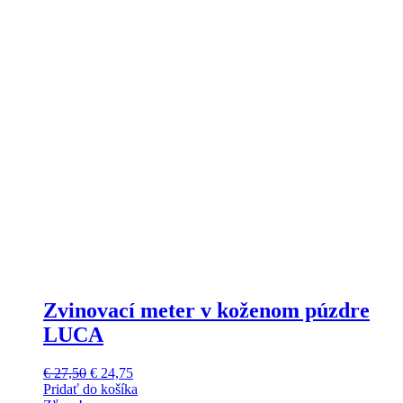
Zvinovací meter v koženom púzdre
LUCA
Pôvodná
Aktuálna
€
27,50
€
24,75
cena
cena
Pridať do košíka