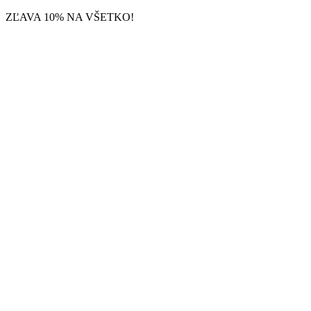
Preskočiť
ZĽAVA 10% NA VŠETKO!
na
obsah