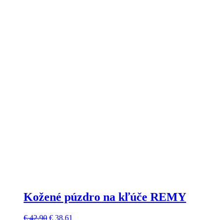
Kožené púzdro na kľúče REMY
Pôvodná
Aktuálna
€
42,90
€
38,61