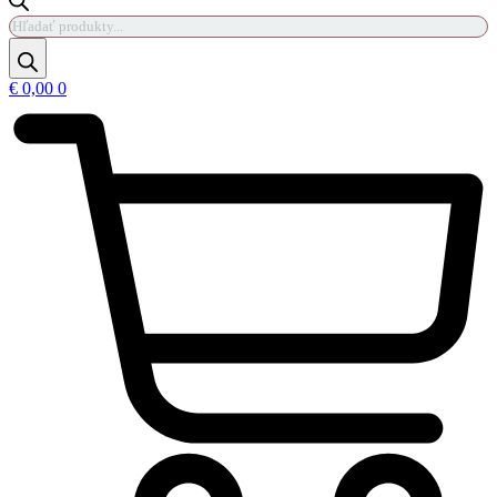
Products
search
€
0,00
0