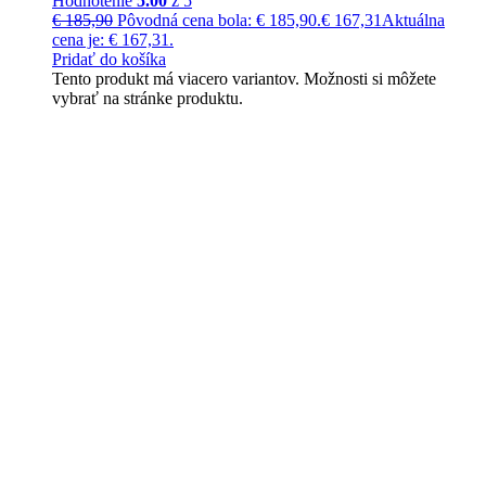
Hodnotenie
5.00
z 5
€
185,90
Pôvodná cena bola: € 185,90.
€
167,31
Aktuálna
cena je: € 167,31.
Pridať do košíka
Tento produkt má viacero variantov. Možnosti si môžete
vybrať na stránke produktu.