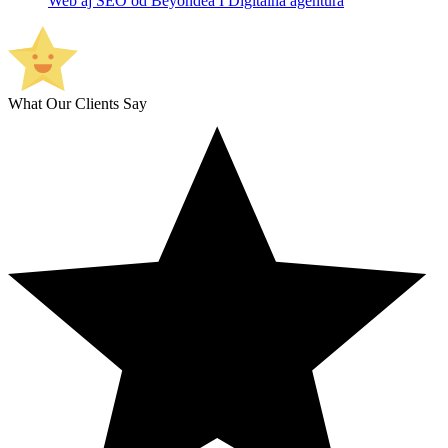
Web aj SEO od Beyondea I Digitálna agentúra
What Our Clients Say