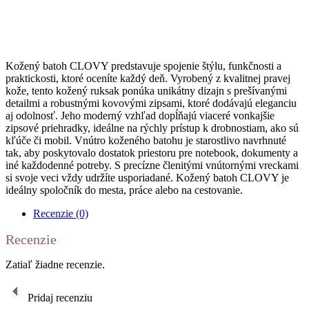
Kožený batoh CLOVY predstavuje spojenie štýlu, funkčnosti a
praktickosti, ktoré oceníte každý deň. Vyrobený z kvalitnej pravej
kože, tento kožený ruksak ponúka unikátny dizajn s prešívanými
detailmi a robustnými kovovými zipsami, ktoré dodávajú eleganciu
aj odolnosť. Jeho moderný vzhľad dopĺňajú viaceré vonkajšie
zipsové priehradky, ideálne na rýchly prístup k drobnostiam, ako sú
kľúče či mobil. Vnútro koženého batohu je starostlivo navrhnuté
tak, aby poskytovalo dostatok priestoru pre notebook, dokumenty a
iné každodenné potreby. S precízne členitými vnútornými vreckami
si svoje veci vždy udržíte usporiadané. Kožený batoh CLOVY je
ideálny spoločník do mesta, práce alebo na cestovanie.
Recenzie (0)
Recenzie
Zatiaľ žiadne recenzie.
Pridaj recenziu