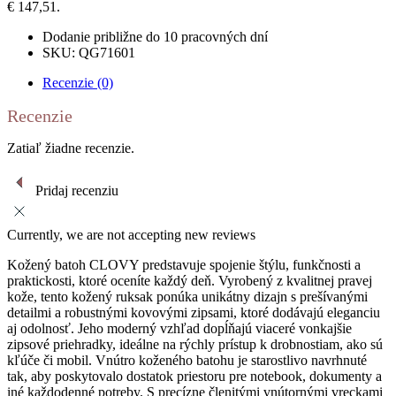
€ 147,51.
Dodanie približne do 10 pracovných dní
SKU: QG71601
Recenzie (0)
Recenzie
Zatiaľ žiadne recenzie.
Pridaj recenziu
Currently, we are not accepting new reviews
Kožený batoh CLOVY predstavuje spojenie štýlu, funkčnosti a
praktickosti, ktoré oceníte každý deň. Vyrobený z kvalitnej pravej
kože, tento kožený ruksak ponúka unikátny dizajn s prešívanými
detailmi a robustnými kovovými zipsami, ktoré dodávajú eleganciu
aj odolnosť. Jeho moderný vzhľad dopĺňajú viaceré vonkajšie
zipsové priehradky, ideálne na rýchly prístup k drobnostiam, ako sú
kľúče či mobil. Vnútro koženého batohu je starostlivo navrhnuté
tak, aby poskytovalo dostatok priestoru pre notebook, dokumenty a
iné každodenné potreby. S precízne členitými vnútornými vreckami