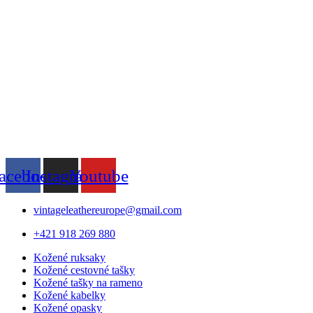
acebook
Instagram
Youtube
vintageleathereurope@gmail.com
+421 918 269 880​
Kožené ruksaky
Kožené cestovné tašky
Kožené tašky na rameno
Kožené kabelky
Kožené opasky